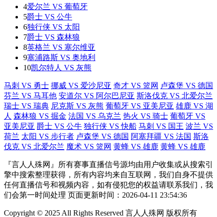
4
爱尔兰 VS 葡萄牙
5
爵士 VS 公牛
6
独行侠 VS 太阳
7
爵士 VS 森林狼
8
英格兰 VS 塞尔维亚
9
塞浦路斯 VS 奥地利
10
凯尔特人 VS 灰熊
马刺 VS 勇士
挪威 VS 爱沙尼亚
奇才 VS 篮网
卢森堡 VS 德国
芬兰 VS 马耳他
安道尔 VS 阿尔巴尼亚
斯洛伐克 VS 北爱尔兰
瑞士 VS 瑞典
尼克斯 VS 灰熊
葡萄牙 VS 亚美尼亚
雄鹿 VS 湖
人
森林狼 VS 掘金
法国 VS 乌克兰
热火 VS 骑士
葡萄牙 VS
亚美尼亚
爵士 VS 公牛
独行侠 VS 快船
马刺 VS 国王
波兰 VS
荷兰
太阳 VS 步行者
卢森堡 VS 德国
阿塞拜疆 VS 法国
斯洛
伐克 VS 北爱尔兰
魔术 VS 篮网
黄蜂 VS 雄鹿
黄蜂 VS 雄鹿
『言人人殊网』所有赛事直播信号源均由用户收集或从搜索引
擎中搜索整理获得，所有内容均来自互联网，我们自身不提供
任何直播信号和视频内容，如有侵犯您的权益请联系我们，我
们会第一时间处理 页面更新时间：2026-04-11 23:54:36
Copyright © 2025 All Rights Reserved 言人人殊网 版权所有