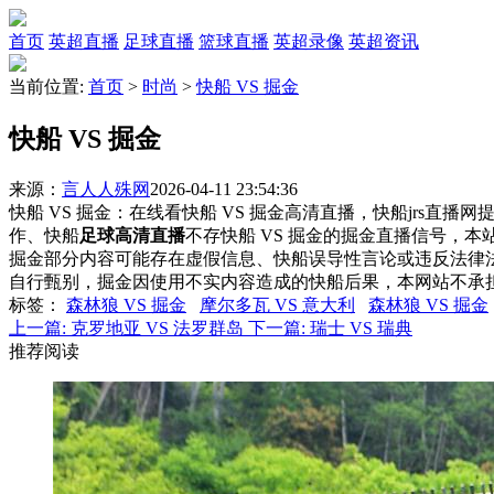
首页
英超直播
足球直播
篮球直播
英超录像
英超资讯
当前位置:
首页
>
时尚
>
快船 VS 掘金
快船 VS 掘金
来源：
言人人殊网
2026-04-11 23:54:36
快船 VS 掘金：在线看快船 VS 掘金高清直播，快船jrs直播
作、快船
足球高清直播
不存快船 VS 掘金的掘金直播信号，
掘金部分内容可能存在虚假信息、快船误导性言论或违反法律
自行甄别，掘金因使用不实内容造成的快船后果，本网站不承
标签
：
森林狼 VS 掘金
摩尔多瓦 VS 意大利
森林狼 VS 掘金
上一篇:
克罗地亚 VS 法罗群岛
下一篇:
瑞士 VS 瑞典
推荐阅读