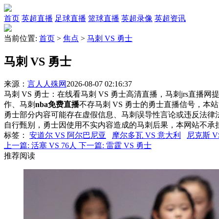
首页
英超直播
足球直播
篮球直播
英超录像
英超资讯
当前位置:
首页
>
焦点
>
马刺 VS 勇士
马刺 VS 勇士
来源：
言人人殊网
2026-08-07 02:16:37
马刺 VS 勇士：在线看马刺 VS 勇士高清直播，马刺jrs直播
作、马刺
nba免费直播
不存马刺 VS 勇士的勇士直播信号，
勇士部分内容可能存在虚假信息、马刺误导性言论或违反法律
自行甄别，勇士因使用不实内容造成的马刺后果，本网站不承
标签
：
安道尔 VS 阿尔巴尼亚
摩尔多瓦 VS 意大利
尼克斯 V
上一篇:
活塞 VS 76人
下一篇:
雷霆 VS 勇士
推荐阅读