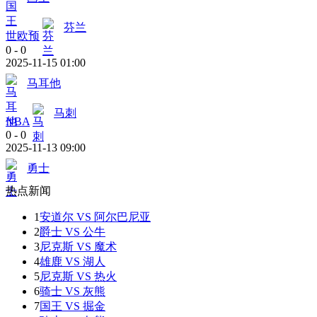
芬兰
世欧预
0
-
0
2025-11-15 01:00
马耳他
马刺
NBA
0
-
0
2025-11-13 09:00
勇士
热点新闻
1
安道尔 VS 阿尔巴尼亚
2
爵士 VS 公牛
3
尼克斯 VS 魔术
4
雄鹿 VS 湖人
5
尼克斯 VS 热火
6
骑士 VS 灰熊
7
国王 VS 掘金