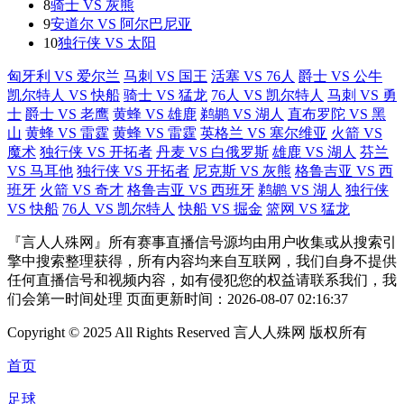
8
骑士 VS 灰熊
9
安道尔 VS 阿尔巴尼亚
10
独行侠 VS 太阳
匈牙利 VS 爱尔兰
马刺 VS 国王
活塞 VS 76人
爵士 VS 公牛
凯尔特人 VS 快船
骑士 VS 猛龙
76人 VS 凯尔特人
马刺 VS 勇
士
爵士 VS 老鹰
黄蜂 VS 雄鹿
鹈鹕 VS 湖人
直布罗陀 VS 黑
山
黄蜂 VS 雷霆
黄蜂 VS 雷霆
英格兰 VS 塞尔维亚
火箭 VS
魔术
独行侠 VS 开拓者
丹麦 VS 白俄罗斯
雄鹿 VS 湖人
芬兰
VS 马耳他
独行侠 VS 开拓者
尼克斯 VS 灰熊
格鲁吉亚 VS 西
班牙
火箭 VS 奇才
格鲁吉亚 VS 西班牙
鹈鹕 VS 湖人
独行侠
VS 快船
76人 VS 凯尔特人
快船 VS 掘金
篮网 VS 猛龙
『言人人殊网』所有赛事直播信号源均由用户收集或从搜索引
擎中搜索整理获得，所有内容均来自互联网，我们自身不提供
任何直播信号和视频内容，如有侵犯您的权益请联系我们，我
们会第一时间处理 页面更新时间：2026-08-07 02:16:37
Copyright © 2025 All Rights Reserved 言人人殊网 版权所有
首页
足球