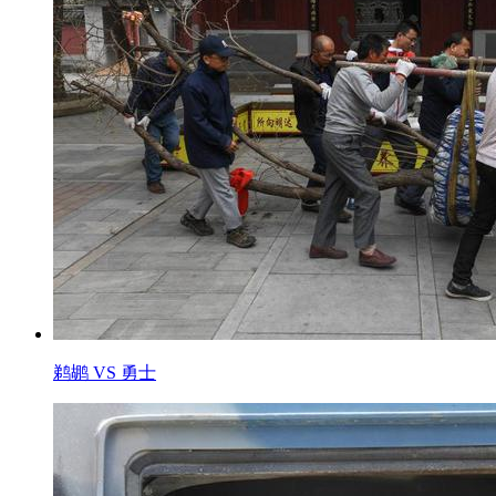
鹈鹕 VS 勇士