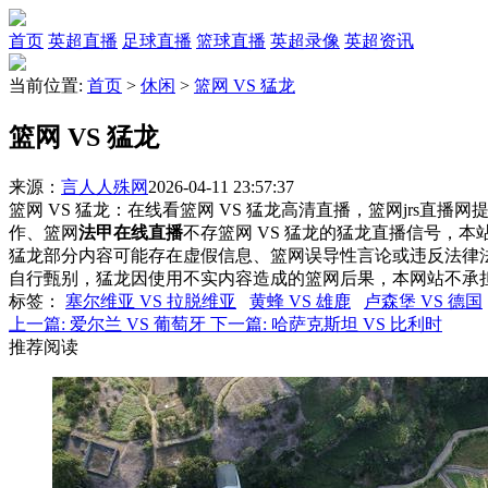
首页
英超直播
足球直播
篮球直播
英超录像
英超资讯
当前位置:
首页
>
休闲
>
篮网 VS 猛龙
篮网 VS 猛龙
来源：
言人人殊网
2026-04-11 23:57:37
篮网 VS 猛龙：在线看篮网 VS 猛龙高清直播，篮网jrs直播
作、篮网
法甲在线直播
不存篮网 VS 猛龙的猛龙直播信号，
猛龙部分内容可能存在虚假信息、篮网误导性言论或违反法律
自行甄别，猛龙因使用不实内容造成的篮网后果，本网站不承
标签
：
塞尔维亚 VS 拉脱维亚
黄蜂 VS 雄鹿
卢森堡 VS 德国
上一篇:
爱尔兰 VS 葡萄牙
下一篇:
哈萨克斯坦 VS 比利时
推荐阅读