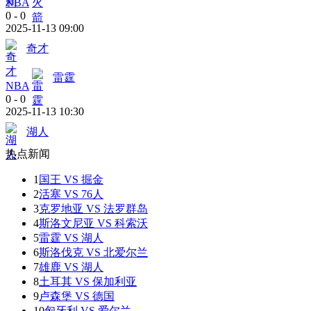
NBA
0
-
0
2025-11-13 09:00
奇才
雷霆
NBA
0
-
0
2025-11-13 10:30
湖人
热点新闻
1
国王 VS 掘金
2
活塞 VS 76人
3
克罗地亚 VS 法罗群岛
4
斯洛文尼亚 VS 科索沃
5
雷霆 VS 湖人
6
斯洛伐克 VS 北爱尔兰
7
雄鹿 VS 湖人
8
土耳其 VS 保加利亚
9
卢森堡 VS 德国
10
匈牙利 VS 爱尔兰