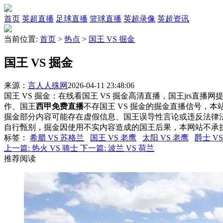
首页
英超直播
足球直播
篮球直播
英超录像
英超资讯
当前位置:
首页
>
热点
>
国王 VS 掘金
国王 VS 掘金
来源：
言人人殊网
2026-04-11 23:48:06
国王 VS 掘金：在线看国王 VS 掘金高清直播，国王jrs直播
作、国王
西甲免费直播
不存国王 VS 掘金的掘金直播信号，
掘金部分内容可能存在虚假信息、国王误导性言论或违反法律
自行甄别，掘金因使用不实内容造成的国王后果，本网站不承
标签
：
希腊 VS 苏格兰
国王 VS 老鹰
太阳 VS 老鹰
爵士 V
上一篇:
热火 VS 骑士
下一篇:
波兰 VS 荷兰
推荐阅读