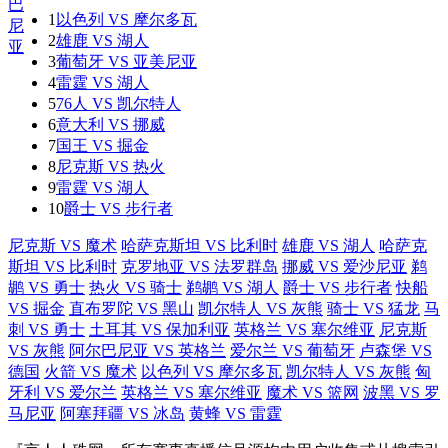
1
以色列 VS 摩尔多瓦
2
雄鹿 VS 湖人
3
葡萄牙 VS 亚美尼亚
4
雷霆 VS 湖人
5
76人 VS 凯尔特人
6
意大利 VS 挪威
7
国王 VS 掘金
8
尼克斯 VS 热火
9
雷霆 VS 湖人
10
爵士 VS 步行者
尼克斯 VS 魔术
哈萨克斯坦 VS 比利时
雄鹿 VS 湖人
哈萨克
斯坦 VS 比利时
克罗地亚 VS 法罗群岛
挪威 VS 爱沙尼亚
鹈
鹕 VS 勇士
热火 VS 骑士
鹈鹕 VS 湖人
爵士 VS 步行者
快船
VS 掘金
直布罗陀 VS 黑山
凯尔特人 VS 灰熊
骑士 VS 猛龙
马
刺 VS 勇士
土耳其 VS 保加利亚
英格兰 VS 塞尔维亚
尼克斯
VS 灰熊
阿尔巴尼亚 VS 英格兰
爱尔兰 VS 葡萄牙
卢森堡 VS
德国
火箭 VS 魔术
以色列 VS 摩尔多瓦
凯尔特人 VS 灰熊
匈
牙利 VS 爱尔兰
英格兰 VS 塞尔维亚
魔术 VS 篮网
波黑 VS 罗
马尼亚
阿塞拜疆 VS 冰岛
黄蜂 VS 雷霆