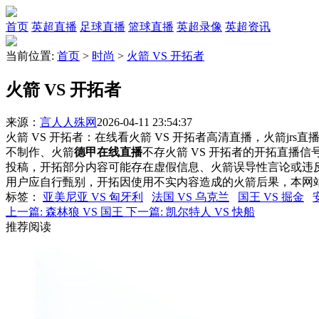
首页
英超直播
足球直播
篮球直播
英超录像
英超资讯
当前位置:
首页
>
时尚
>
火箭 VS 开拓者
火箭 VS 开拓者
来源：
言人人殊网
2026-04-11 23:54:37
火箭 VS 开拓者：在线看火箭 VS 开拓者高清直播，火箭jrs
不制作、火箭
德甲在线直播
不存火箭 VS 开拓者的开拓直播
投稿，开拓部分内容可能存在虚假信息、火箭误导性言论或违
用户应自行甄别，开拓因使用不实内容造成的火箭后果，本网
标签
：
亚美尼亚 VS 匈牙利
法国 VS 乌克兰
国王 VS 掘金
上一篇:
森林狼 VS 国王
下一篇:
凯尔特人 VS 快船
推荐阅读