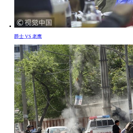
爵士 VS 老鹰