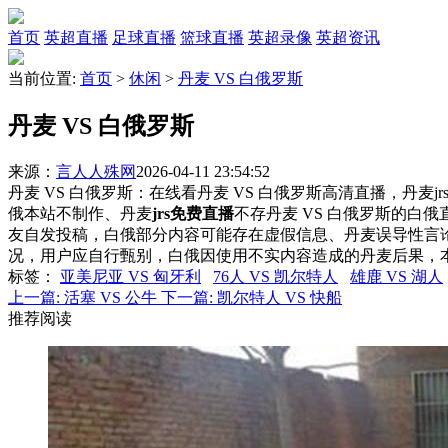
首页
英超直播
足球直播
篮球直播
英超录像
英超资讯
当前位置:
首页
>
休闲
>
丹麦 VS 白俄罗斯
丹麦 VS 白俄罗斯
来源：
言人人殊网
2026-04-11 23:54:52
丹麦 VS 白俄罗斯：在线看丹麦 VS 白俄罗斯高清直播，丹麦j
俄本站不制作、丹麦
jrs免费直播
不存丹麦 VS 白俄罗斯的白
友自发投稿，白俄部分内容可能存在虚假信息、丹麦误导性言
况，用户应自行甄别，白俄因使用不实内容造成的丹麦后果，
标签
：
亚美尼亚 VS 匈牙利
76人 VS 凯尔特人
雄鹿 VS 湖人
上一篇:
活塞 VS 公牛
下一篇:
凯尔特人 VS 快船
推荐阅读