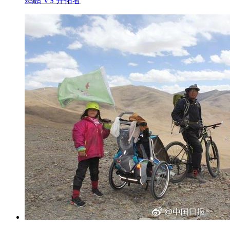
鹈鹕 VS 开拓者