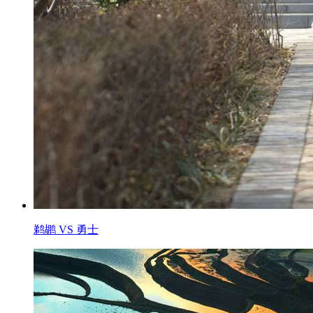
鹈鹕 VS 勇士