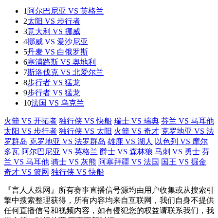
1
阿尔巴尼亚 VS 英格兰
2
太阳 VS 步行者
3
意大利 VS 挪威
4
挪威 VS 爱沙尼亚
5
丹麦 VS 白俄罗斯
6
塞浦路斯 VS 奥地利
7
斯洛伐克 VS 北爱尔兰
8
步行者 VS 猛龙
9
步行者 VS 猛龙
10
法国 VS 乌克兰
火箭 VS 开拓者
独行侠 VS 快船
瑞士 VS 瑞典
芬兰 VS 马耳他
太阳 VS 步行者
独行侠 VS 太阳
火箭 VS 奇才
克罗地亚 VS 法
罗群岛
克罗地亚 VS 法罗群岛
雄鹿 VS 湖人
以色列 VS 摩尔
多瓦
阿尔巴尼亚 VS 英格兰
爵士 VS 森林狼
马刺 VS 勇士
芬
兰 VS 马耳他
骑士 VS 灰熊
阿塞拜疆 VS 法国
国王 VS 掘金
奇才 VS 篮网
独行侠 VS 快船
『言人人殊网』所有赛事直播信号源均由用户收集或从搜索引
擎中搜索整理获得，所有内容均来自互联网，我们自身不提供
任何直播信号和视频内容，如有侵犯您的权益请联系我们，我