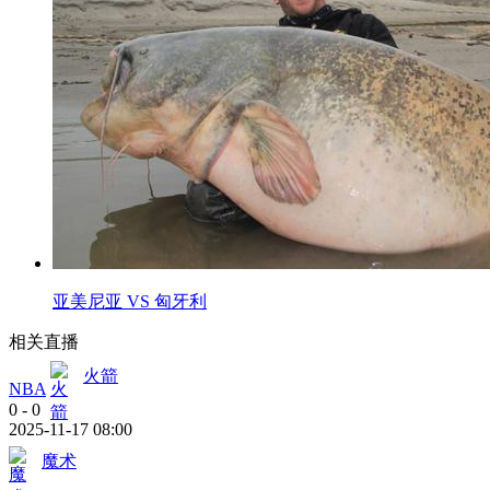
亚美尼亚 VS 匈牙利
相关直播
火箭
NBA
0
-
0
2025-11-17 08:00
魔术